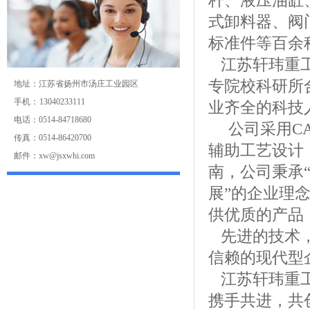
杆、液压油缸
式卸料器、阀
标准件等百余
江苏轩玮重工
专院校科研所
地址：江苏省扬州市汤庄工业园区
手机： 13040233111
业齐全的科技
电话：0514-84718680
公司采用CAD
传真：0514-86420700
辅助工艺设计，
邮件：xw@jsxwhi.com
南，公司秉承
展”的企业理
供优质的产品
先进的技术，
信赖的现代型
江苏轩玮重工
携手共进，共